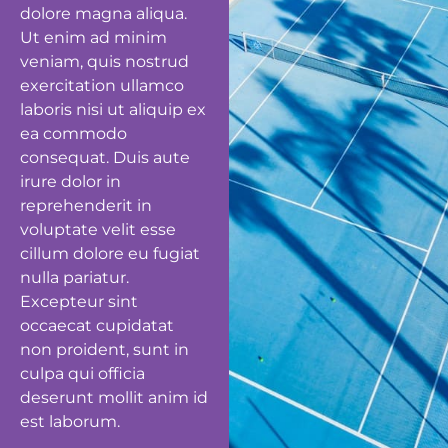
dolore magna aliqua.
Ut enim ad minim
veniam, quis nostrud
exercitation ullamco
laboris nisi ut aliquip ex
ea commodo
consequat. Duis aute
irure dolor in
reprehenderit in
voluptate velit esse
cillum dolore eu fugiat
nulla pariatur.
Excepteur sint
occaecat cupidatat
non proident, sunt in
culpa qui officia
deserunt mollit anim id
est laborum.