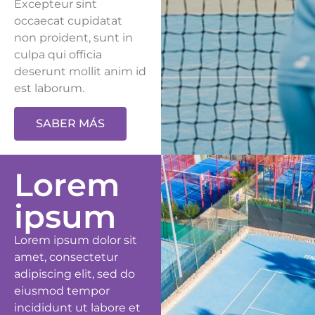
Excepteur sint
occaecat cupidatat
non proident, sunt in
culpa qui officia
deserunt mollit anim id
est laborum.
SABER MÁS
Lorem
ipsum
Lorem ipsum dolor sit
amet, consectetur
adipiscing elit, sed do
eiusmod tempor
incididunt ut labore et