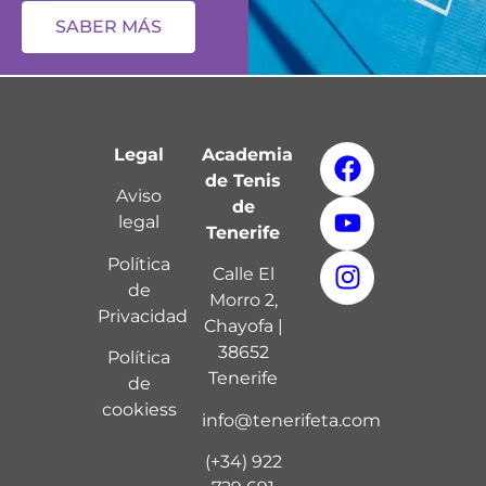
SABER MÁS
Legal
Academia
de Tenis
Aviso
de
legal
Tenerife
Política
Calle El
de
Morro 2,
Privacidad
Chayofa |
38652
Política
Tenerife
de
cookies
s
info@tenerifeta.com
(+34) 922